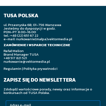
TUSA POLSKA
ul. Przasnyska 6B, 01-756 Warszawa
Jesteśmy do dyspozycji w godz.
PON-PT 8.00-16.00
tel.: +48 (22) 651 67 22
e-mail: nurkowanie(małpa)vektormedia.pl
ZAMÓWIENIE I WSPARCIE TECHNICZNE
Rafał Melion
Brand Manager TUSA
+48 517 821 521
nurkowanie@vektormedia.pl
Regulamin
|
Polityka prywatności
ZAPISZ SIĘ DO NEWSLETTERA
Zdobądź wartościowe porady, newsy oraz informacje o
konkursach od TUSA Polska.